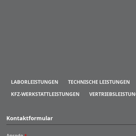
springen
Zur Hauptnavigation springen
LABORLEISTUNGEN
TECHNISCHE LEISTUNGEN
KFZ-WERKSTATTLEISTUNGEN
VERTRIEBSLEISTU
Kontaktformular
Anrede
*