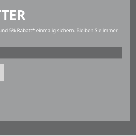
TER
und 5% Rabatt* einmalig sichern. Bleiben Sie immer