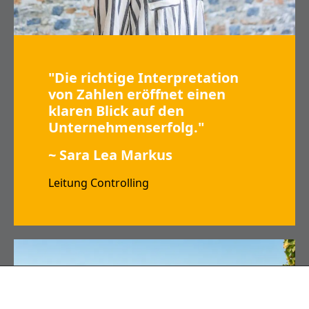
"Die richtige Interpretation
von Zahlen eröffnet einen
klaren Blick auf den
Unternehmenserfolg."
~ Sara Lea Markus
Leitung Controlling
Wir respektieren Ihre Privatsphäre